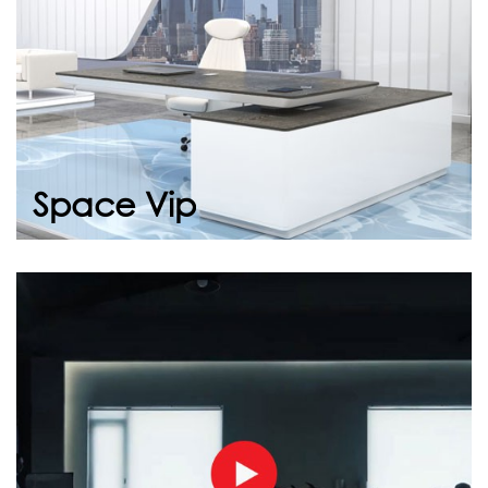
Devam et
Space Vip
Tanıtım Filmi
Hikayemizi İzleyin, İlham Alın Ofisinizin enerjisini
yeniden tasarladık. Yepyeni ürünlerimizle, iş
yaşamın...