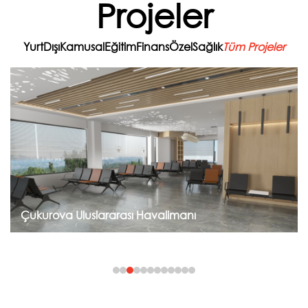
Projeler
YurtDışı
Kamusal
Eğitim
Finans
Özel
Sağlık
Tüm Projeler
Projeye Git
Çukurova Uluslararası Havalimanı