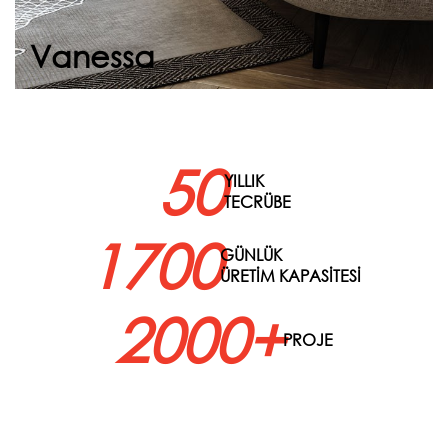
Devam et
Vanessa
50
YILLIK
TECRÜBE
1700
GÜNLÜK
ÜRETİM KAPASİTESİ
2000+
PROJE