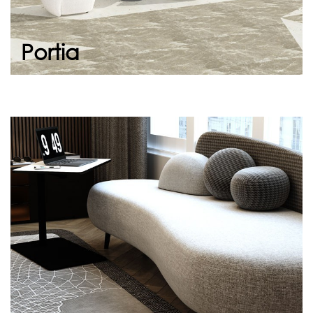
Devam et
Portia
Vanessa
Sade tasarımı ve görünümü sizi oturmaya
davet ediyor. Yumuşak hatlarıyla ve zengin
kombinasyonlarla buluşma noktaları
oluşturma...