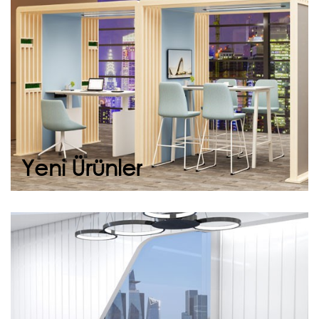
zamanı geldi. Yeni koleksiyonumuz, modern
tasarımı ergonomiyle buluşturarak işy...
Devam et
Yeni Ürünler
Space Vip
Yeni nesil iş dünyasına ayak uyduran Space
Vip, estetikle fonksiyonelliği buluşturuyor. Geniş
çalışma alanı, ergo...