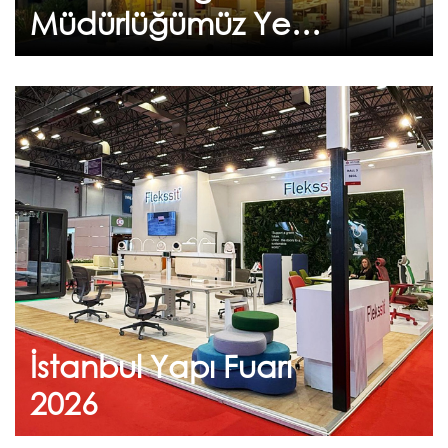
Devam et
Müdürlüğümüz Yeni
Adresinde
Hizmetinizde
Haziran 24, 2026
İstanbul Yapı Fuarı 2026
2026 İstanbul Yapı Fuarı ziyaretçilerimize
teşekkür ederiz.
İstanbul Yapı Fuarı
Devam et
2026