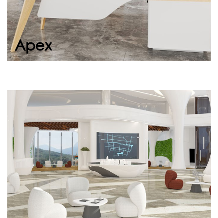
Devam et
Apex
Portia
Sade tasarımı, ergonomik yapısı ve seçkin
duruşuyla ofis giriş alanlarında, otel lobilerinde
ve showroom noktalarında misafirlerinizi
sıcak...