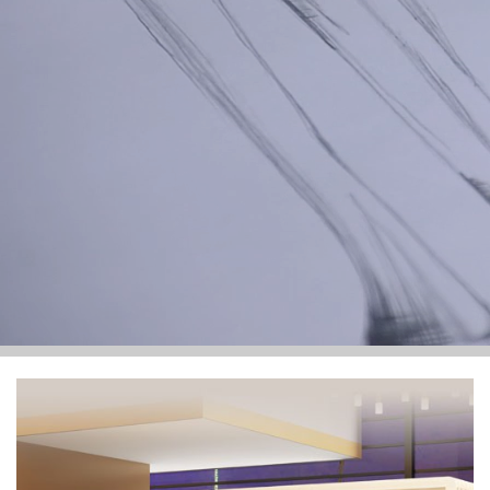
Yeni Ürünler
İlham veren çalışma alanları yaratmanın