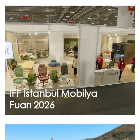
Şubat 09, 2026
IFF İstanbul Mobilya Fuarı
2026
Standımızı ziyaret eden tüm konuklarımıza
teşekkür ederiz.
IFF İstanbul Mobilya
Devam et
Fuarı 2026
Haziran 24, 2026