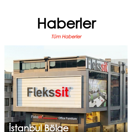
Haberler
Tüm Haberler
Haziran 22, 2026
İstanbul Bölge
Müdürlüğümüz Yeni
Adresinde Hizmetinizde
Sürdürülebilir büyüme ve koşulsuz müşteri
memnuniyeti ilkelerimizle, hizmet ağımızı daha
da güçlendirmek...
İstanbul Bölge