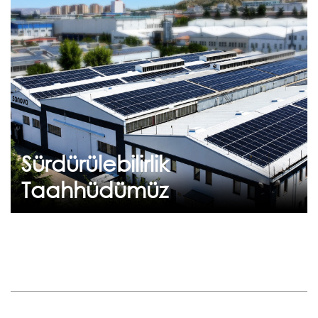
Sürdürülebilirlik
Taahhüdümüz
Geleceğe Nefes: Flekssit Sürdürülebilirlik
Yolculuğu Flekssit olarak, çevresel
sorumluluğumuzun bilin...
Sürdürülebilirlik
Devam et
Taahhüdümüz