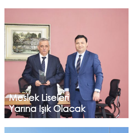
Mart 16, 2020
Meslek Liseleri Yarına Işık
Olacak
Yürütülen sosyal sorumluluk projeleri
kapsamında; Merkez Meslek ve Teknik
Anadolu Lisesi Okul Müdürü Tekin Alpas...
Meslek Liseleri
Devam et
Yarına Işık Olacak