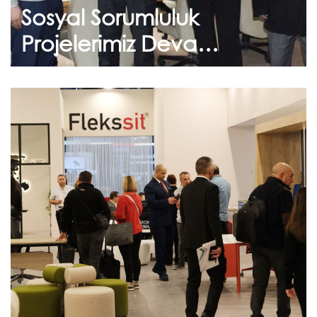
Sosyal Sorumluluk
Devam et
Projelerimiz Devam
Etmektedir
Kasım 12, 2024
Orgatec 2024 Fuarı
Dünyanın en büyük mobilya fuarında Flekssit
grup olarak yeni tasarımlarımızı sizlerle
buluşturduk. Standımızı ziyaret eden...
Devam et