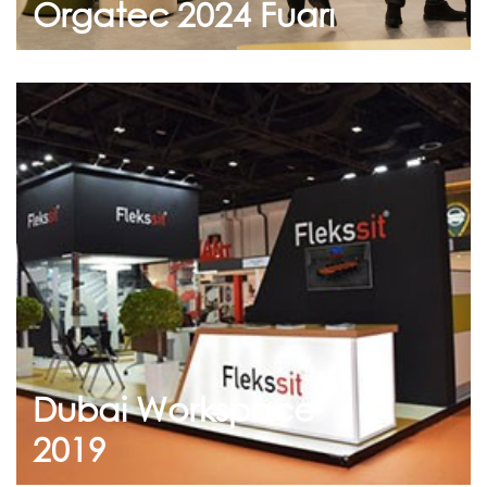
Orgatec 2024 Fuarı
Eylül 30, 2019
Dubai Workspace 2019
Ofis ortamınıza çözümler sunan tasarım
ürünlerimizi Dubai Workspace 2019 Fuarında
sizlerle buluşturduk. Standı...
Dubai Workspace
Devam et
2019