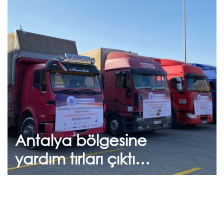
Eylül 06, 2021
Antalya bölgesine yardım
tırları çıktı…
Flekssit A.Ş. olarak zor günlerde yangın
bölgesinde yanınızdayız.
Antalya bölgesine
Devam et
yardım tırları çıktı…