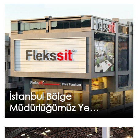
Haziran 22, 2026
İstanbul Bölge
Müdürlüğümüz Yeni
Adresinde Hizmetinizde
Sürdürülebilir büyüme ve koşulsuz müşteri
memnuniyeti ilkelerimizle, hizmet ağımızı daha
da güçlendirmek...
İstanbul Bölge
Devam et
Müdürlüğümüz Yeni
Adresinde
Hizmetinizde