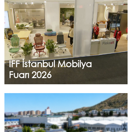
2026
Standımızı ziyaret eden tüm konuklarımıza
teşekkür ederiz.
IFF İstanbul Mobilya
Devam et
Fuarı 2026
Haziran 24, 2026
Sürdürülebilirlik
Taahhüdümüz