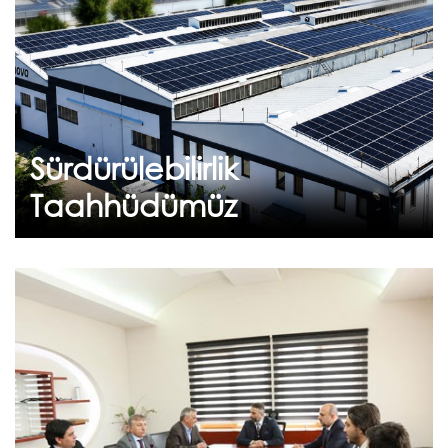
Geleceğe Nefes: Flekssit Sürdürülebilirlik
Yolculuğu Flekssit olarak, çevresel
sorumluluğumuzun bilin...
Sürdürülebilirlik
Devam et
Taahhüdümüz
Şubat 08, 2019
Askon Genel Başkanı Sayın
Orhan AYDIN Flekssit’te
Askon Genel Başkanı Orhan Aydın, Başkan
Yardımcıları ve Yönetim Kurulu üyelerinden