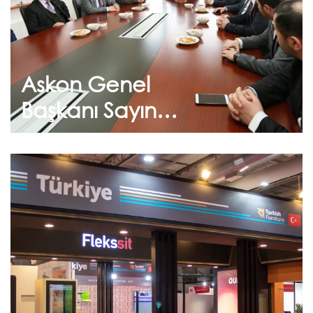
Flekssit 'e ziyaret.
Askon Genel
Devam et
Başkanı Sayın
Orhan AYDIN
Flekssit’te
Ekim 10, 2025
Suudi Arabistan Orgatec
2025
Standımızı ziyaret eden tüm konuklarımıza
teşekkür ederiz.