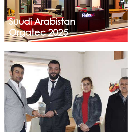
Suudi Arabistan
Devam et
Orgatec 2025
Mart 08, 2019
Sosyal Sorumluluk Projelerimiz
Devam Etmektedir
Yürütülen sosyal sorumluluk projeleri
kapsamında; Şehit Bülent Doğan İlkokulu
yöneticileri katkı ve desteklerimizden dolay...