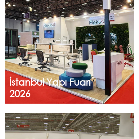
Haziran 24, 2026
İstanbul Yapı Fuarı 2026
2026 İstanbul Yapı Fuarı ziyaretçilerimize
teşekkür ederiz.
İstanbul Yapı Fuarı
Devam et
2026
Şubat 09, 2026
IFF İstanbul Mobilya Fuarı