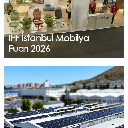
teşekkür ederiz.
IFF İstanbul Mobilya
Devam et
Fuarı 2026
Haziran 24, 2026
Sürdürülebilirlik
Taahhüdümüz
Geleceğe Nefes: Flekssit Sürdürülebilirlik
Yolculuğu Flekssit olarak, çevresel
sorumluluğumuzun bilin...