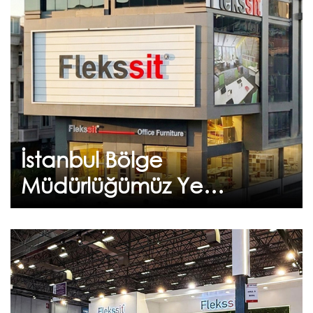
İstanbul Bölge
Müdürlüğümüz Yeni
Adresinde Hizmetinizde
Sürdürülebilir büyüme ve koşulsuz müşteri
memnuniyeti ilkelerimizle, hizmet ağımızı daha
da güçlendirmek...
İstanbul Bölge
Devam et
Müdürlüğümüz Yeni
Adresinde
Hizmetinizde
Haziran 24, 2026
İstanbul Yapı Fuarı 2026
2026 İstanbul Yapı Fuarı ziyaretçilerimize