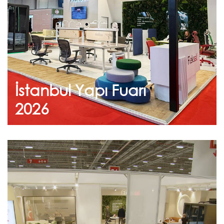
teşekkür ederiz.
İstanbul Yapı Fuarı
Devam et
2026
Şubat 09, 2026
IFF İstanbul Mobilya Fuarı
2026
Standımızı ziyaret eden tüm konuklarımıza