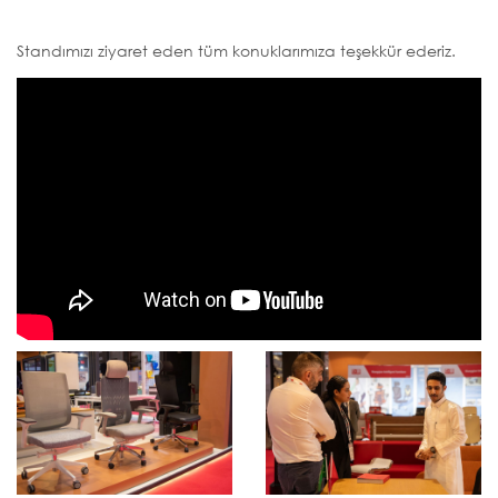
Standımızı ziyaret eden tüm konuklarımıza teşekkür ederiz.