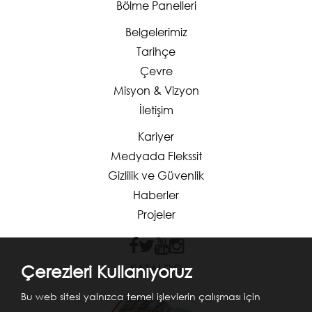
Bölme Panelleri
Belgelerimiz
Tarihçe
Çevre
Misyon & Vizyon
İletişim
Kariyer
Medyada Flekssit
Gizlilik ve Güvenlik
Haberler
Projeler
Çerezleri Kullanıyoruz
KATALOG
Bu web sitesi yalnızca temel işlevlerin çalışması için